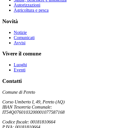
Autorizzazioni
Agricoltura e pesca
Novità
Notizie
Comunicati
Avvisi
Vivere il comune
Luoghi
Eventi
Contatti
Comune di Pereto
Corso Umberto I, 49, Pereto (AQ)
IBAN Tesoreria Comunale:
IT54Q0760103200001077587168
Codice fiscale: 00181810664
P.IVA: 00181810664