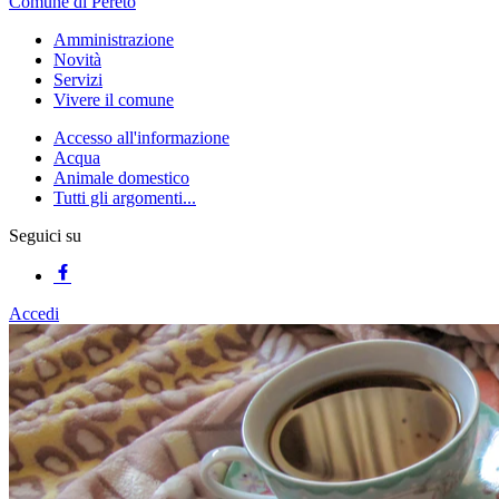
Comune di Pereto
Amministrazione
Novità
Servizi
Vivere il comune
Accesso all'informazione
Acqua
Animale domestico
Tutti gli argomenti...
Seguici su
Accedi